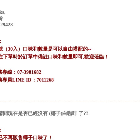
ks,
玲
729428
：
號（30入）口味和數量是可以自由搭配的--
在下單時於訂單中備註口味和數量即可,歡迎蒞臨！
務專線：07-3981682
務專員LINE ID：7011268
請問現在是否已經沒有 (椰子)白咖啡 了??
：
已不再販售椰子口味了！