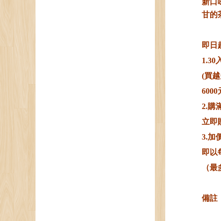
新口
甘的
即日起
1.3
(買
60
2.
立即
3.
即以
（最
備註