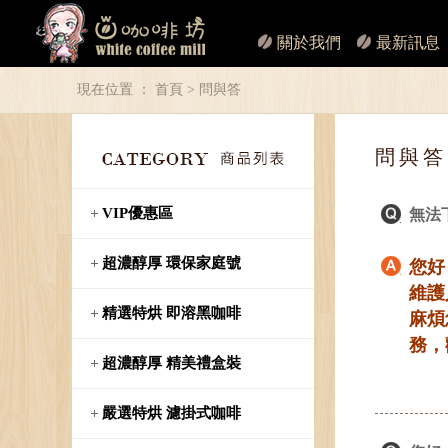
關於我們
最新訊息
現在位置 ：
首頁
> 問與答
問與答
VIP優惠區
無法
超濃醇厚 環保家庭號
您好
維護
精選特烘 即溶黑咖啡
麻煩
務，
超濃醇厚 精美禮盒裝
嚴選特烘 濾掛式咖啡