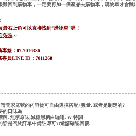
很難回到購物車，一定要再加一個產品去購物車，購物車才會跳
：
頁最右上角可以直接找到“購物車”喔！
迎蒞臨～
務專線：07-7016386
務專員LINE ID：7011268
! 請問家庭號的內容物可自由選擇搭配+數量, 或者是制定的?
要的口味為
槤, 無糖原味,減糖黑糖白咖啡, W 特調
的話是否於訂單中備註即可?!還請確認回覆.