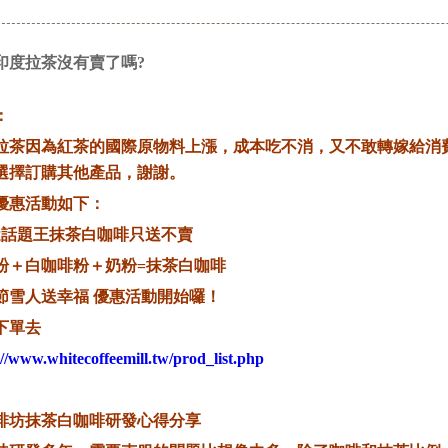
印度拉茶沒有賣了嗎?
：
拉茶因為紅茶的國際原物料上漲，成本吃不消，又不敢轉嫁給消
選擇訂購其他產品，謝謝。
優惠活動如下：
近話題王抹茶白咖啡只送不賣
粉＋白咖啡粉＋奶粉=抹茶白咖啡
節雪人送幸福 優惠活動開始囉！
下單去
://www.whitecoffeemill.tw/prod_list.php
啡坊抹茶白咖啡研發心得分享