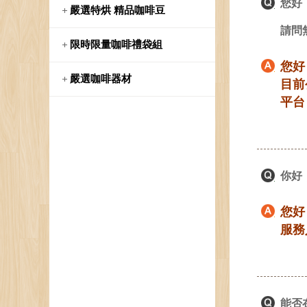
您好
嚴選特烘 精品咖啡豆
請問
限時限量咖啡禮袋組
您好
嚴選咖啡器材
目前
平台
你好
您好
服務
能否