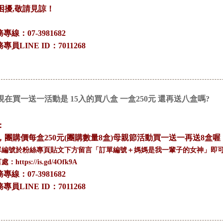
困擾,敬請見諒！
務專線：07-3981682
務專員LINE ID：7011268
現在買一送一活動是 15入的買八盒 一盒250元 還再送八盒嗎?
：
，團購價每盒250元(團購數量8盒)母親節活動買一送一再送8盒喔
單編號於粉絲專頁貼文下方留言「訂單編號＋媽媽是我一輩子的女神」即
https://is.gd/4Ofk9A
務專線：07-3981682
務專員LINE ID：7011268