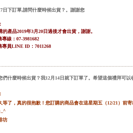
月7日下訂單,請問什麼時候出貨？。謝謝您
：
購的產品2019年3月20日過後才會出貨，謝謝。
務專線：07-3981682
務專員LINE ID：7011268
您們什麼時候出貨？我12月14日就下訂單了。希望這個禮拜可以
：
久等了，真的很抱歉！您訂購的商品會在這星期五（12/21）前
_^
啡坊