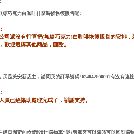
：
無糖巧克力白咖啡什麼時候恢復販售呢?
：
公司還沒有打算把(無糖巧克力)白咖啡恢復販售的安排
，歡迎選購其他商品，謝謝。
，我是美安新店主，請問我的訂單號碼2024042800001有沒有
：
人員已經協助處理完成了，謝謝支持。
在網頁固定的位置設計"購物車"呢?讓顧客可以隨時可以回到購