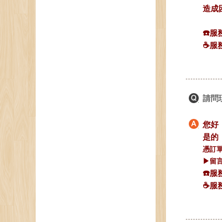
造成
☎️服
☕️服
請問
您好
是的
憑訂
▶留言處：
☎️服
☕️服