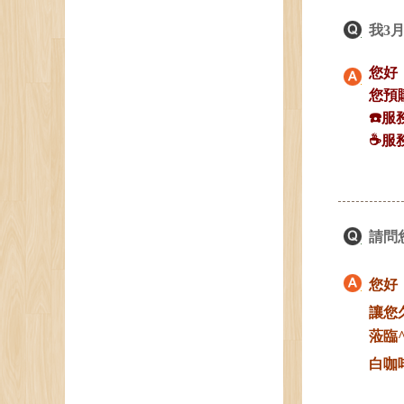
我3
您好
您預
☎️服
☕️服
請問
您好
讓您
蒞臨^
白咖