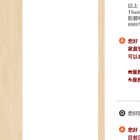
以上
Than
彭碧
0989
您好
家庭
可以
☎️服
☕️服
您好
您好
目前