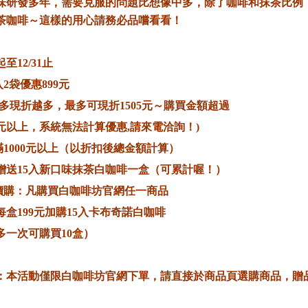
味研發多年，需要克服的問題比想像中多，除了咖啡和抹茶比例
茶咖啡～這樣的用心請務必品嚐看看！
至12/31止
0入2袋優惠899元
越多現折越多，最多可現折1505元～購買金額超過
00元以上，系統無法計算優惠,請來電洽詢！)
購滿1000元以上（以折扣後總金額計算）
贈送15入新口味抹茶白咖啡一盒（可累計喔！）
加價購：凡購買白咖啡坊官網任一商品
每盒199元加購15入卡布奇諾白咖啡
多一次可購買10盒）
：本活動僅限白咖啡坊官網下單，請直接於商品頁選購商品，贈