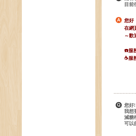
目前
您好
在網
～歡
☎️服
☕️服
您好
我想
減糖榴
可以