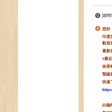
請問
您好
印度
歡迎
最新
#最
抹茶
聖誕
快速
https
白咖