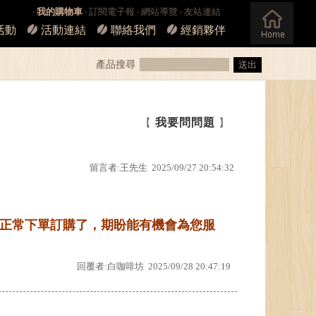
‧
我的購物車
‧
訂閱電子報
‧
網站導覽
‧
友站連結
活動
活動連結
聯絡我們
經銷夥伴
產品搜尋
我要問問題
【
】
留言者:王先生 2025/09/27 20:54:32
正常下單訂購了，期盼能有機會為您服
回覆者:白咖啡坊 2025/09/28 20:47:19